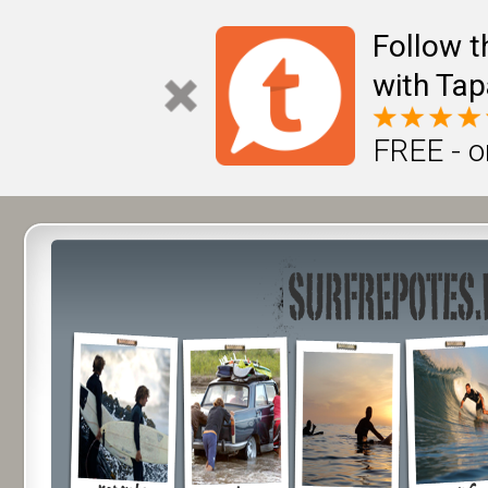
Follow t
with Tap
FREE - o