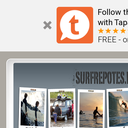
Follow t
with Tap
FREE - o