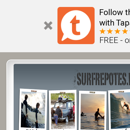
Follow t
with Tap
FREE - o