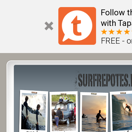
Follow t
with Tap
FREE - o