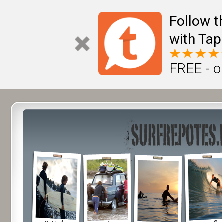
Follow t
with Tap
FREE - o