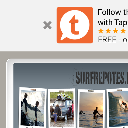
Follow t
with Tap
FREE - o