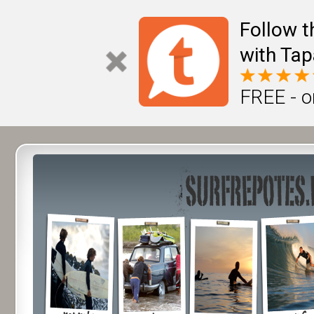
Follow t
with Tap
FREE - o