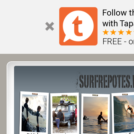
Follow t
with Tap
FREE - o