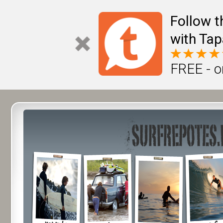
Follow t
with Tap
FREE - o