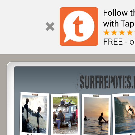
Follow t
with Tap
FREE - o