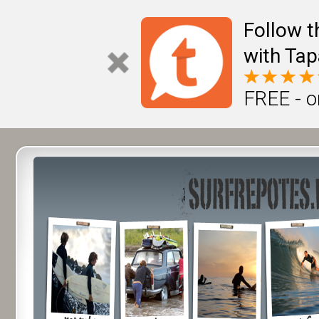
Follow t
with Tap
FREE - o