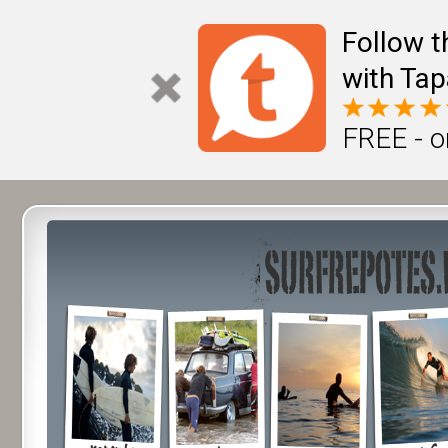
Follow t
with Tap
FREE - o