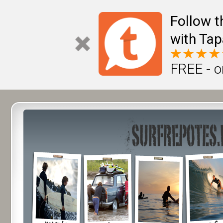
Follow t
with Tap
FREE - o