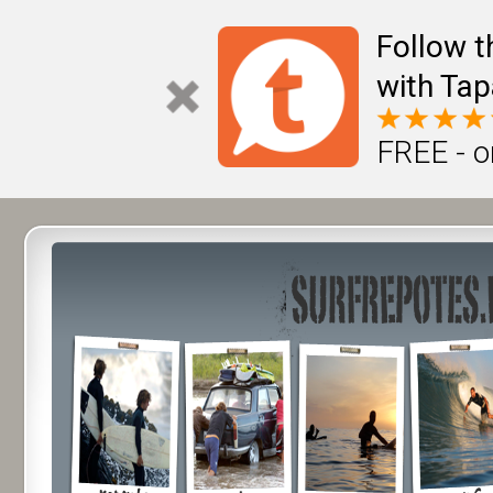
Follow t
with Tap
FREE - o