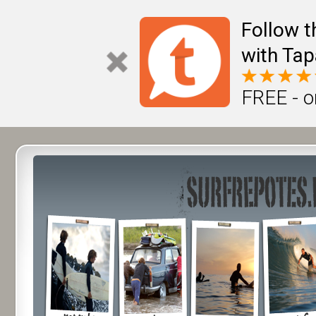
Follow t
with Tap
FREE - o