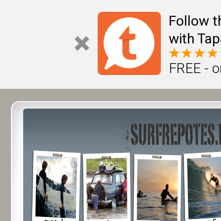
Follow t
with Tap
FREE - o