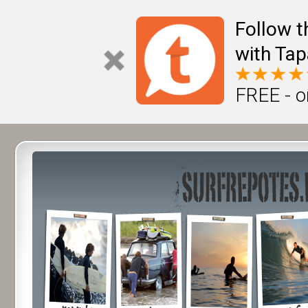
Follow t
with Tap
FREE - o