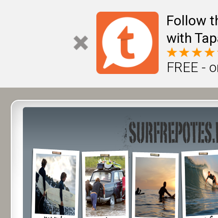
Follow t
with Tap
FREE - o