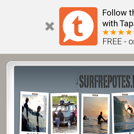
Follow t
with Tap
FREE - o