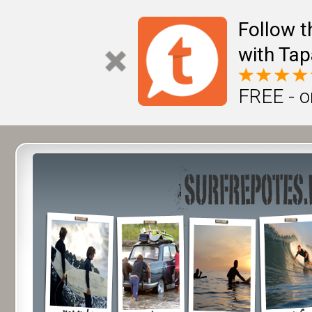
Follow t
with Tap
FREE - o