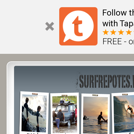
Follow t
with Tap
FREE - o