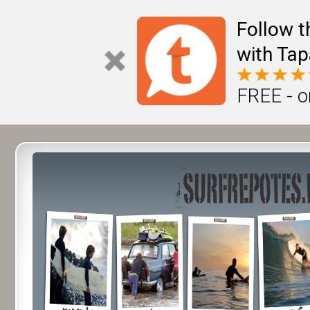
Follow t
with Tap
FREE - o