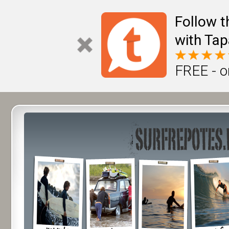
Follow t
with Tap
FREE - o