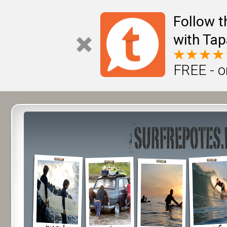
Follow t
with Tap
FREE - o