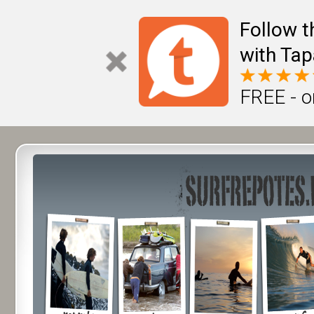
Follow t
with Tap
FREE - o