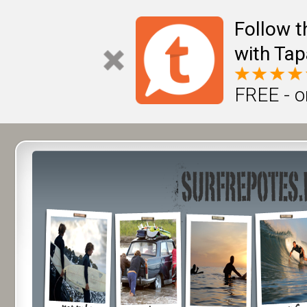
Follow t
with Tap
FREE - o