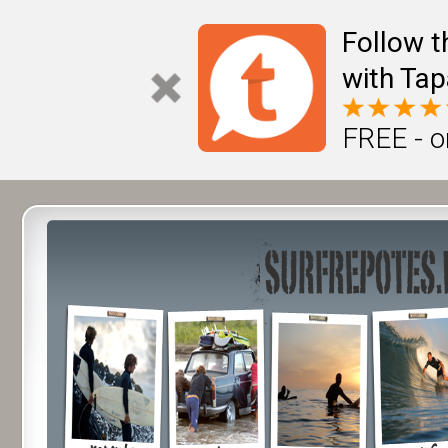
Follow t
with Tap
FREE - o