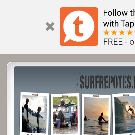
Follow t
with Tap
FREE - o