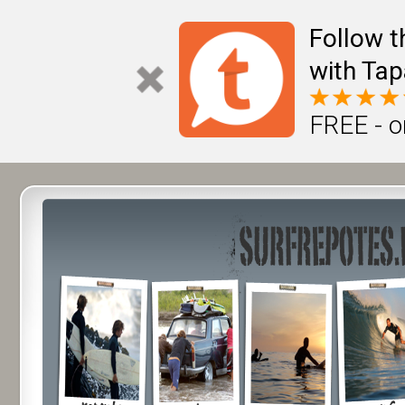
Follow t
with Tap
FREE - o