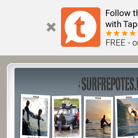
Follow t
with Tap
FREE - o