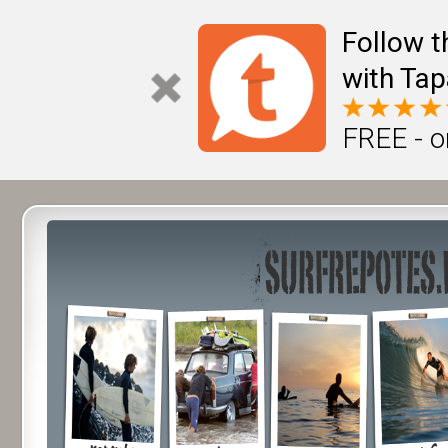
Follow t
with Tap
FREE - o