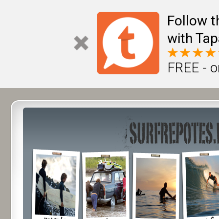
Follow t
with Tap
FREE - o