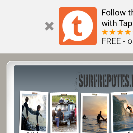
Follow t
with Tap
FREE - o