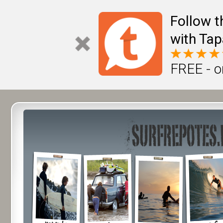
Follow t
with Tap
FREE - o