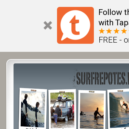
Follow t
with Tap
FREE - o