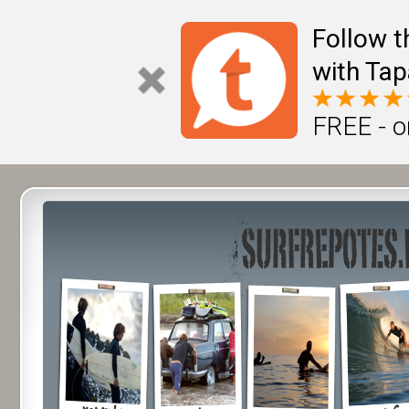
Follow t
with Tap
FREE - o