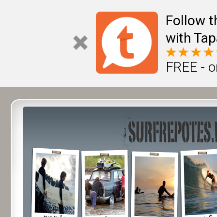
Follow t
with Tap
FREE - o