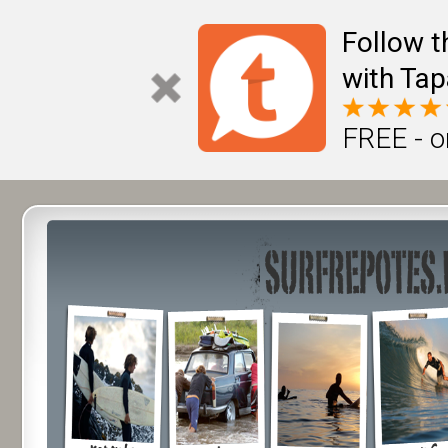
Follow t
with Tap
FREE - o