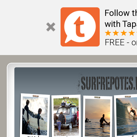
Follow t
with Tap
FREE - o