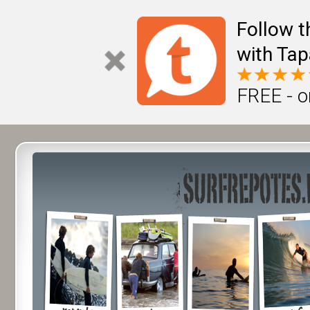
Follow t
with Tap
FREE - o