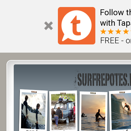
Follow t
with Tap
FREE - o