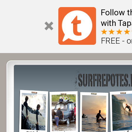
Follow t
with Tap
FREE - o