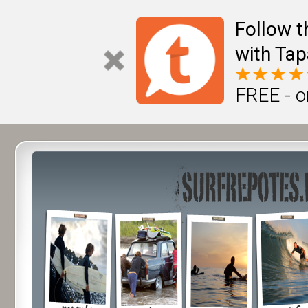
Follow t
with Tap
FREE - o