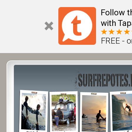
Follow t
with Tap
FREE - o