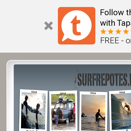
Follow t
with Tap
FREE - o