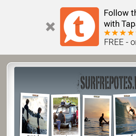
Follow t
with Tap
FREE - o