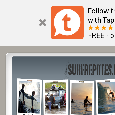
Follow t
with Tap
FREE - o