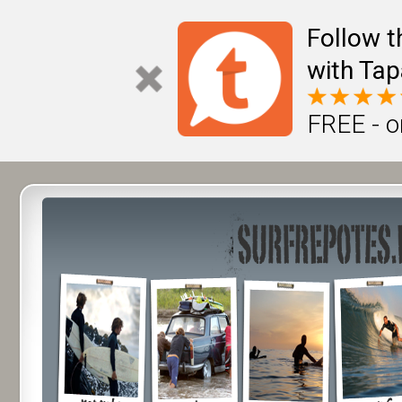
Follow t
with Tap
FREE - o