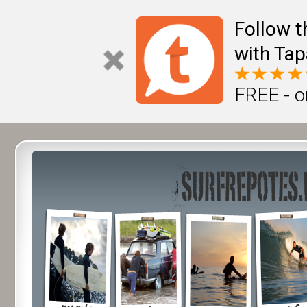
Follow t
with Tap
FREE - o