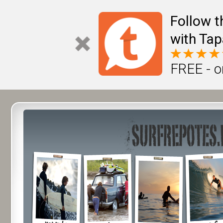
Follow t
with Tap
FREE - o